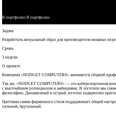
В портфолио
В портфолио
Задача
Разработать визуальный образ для производителя мощных игр
Сроки
3 недели
О проекте
Компания «NODGET COMPUTERS» занимается сборкой професси
Так же, «NODGET COMPUTERS» — это киберспортивная ком
с высочайшим потенциалом и амбициями. В логотипе мы совмес
философию. Динамичный и острый логотип подкреплен оригин
Цветовая гамма фирменного стиля поддерживает общий настр
сильный, брутальный.