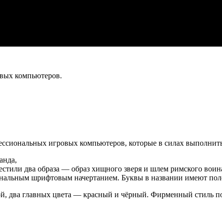
овых компьютеров.
ональных игровых компьютеров, которые в силах выполнить 
анда,
тили два образа — образ хищного зверя и шлем римского воина.
альным шрифтовым начертанием. Буквы в названии имеют полож
ой, два главных цвета — красный и чёрный. Фирменный стиль 